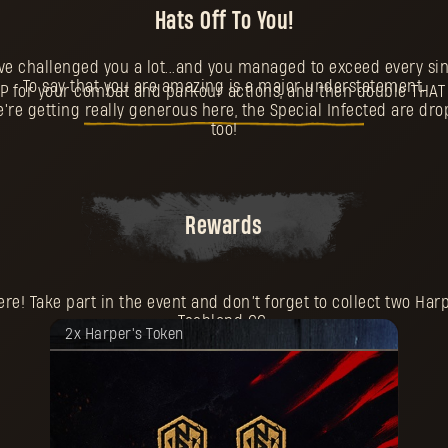
Hats Off To You!
’ve challenged you a lot...and you managed to exceed every sin
To say that you are amazing is a major understatement.
XP for your combat and parkour actions, and then double THAT 
're getting really generous here, the Special Infected are 
too!
Rewards
here! Take part in the event and don’t forget to collect two Har
Techland GG.
Twoja nagroda została odblokowana.
2x Harper's Token