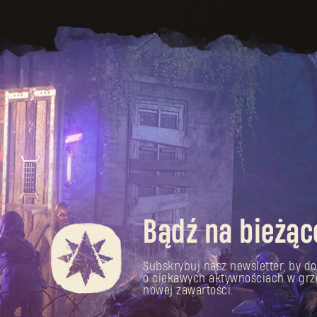
Bądź na bieżąc
Subskrybuj nasz newsletter, by do
o ciekawych aktywnościach w grz
nowej zawartości.