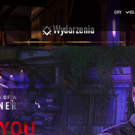
GRY
WI
Wydarzenia
Dying
Light
Dying
Light
2: Stay
Human
Dying
Light:
The
Beast