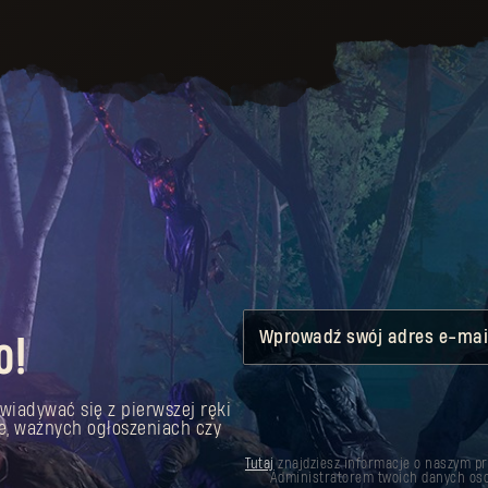
Wprowadź swój adres e-mai
o!
wiadywać się z pierwszej ręki
e, ważnych ogłoszeniach czy
Tutaj
znajdziesz informacje o naszym p
Administratorem twoich danych oso