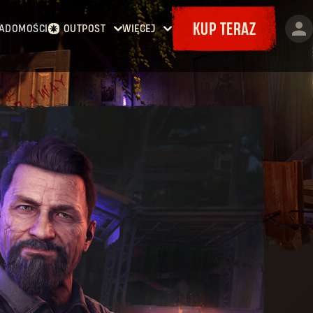
KUP TERAZ
ADOMOŚCI
OUTPOST
WIĘCEJ
Strona główna
Wydarzenia
Kontrakty
Bajery
Zbrojownia
Mapy
Dokety