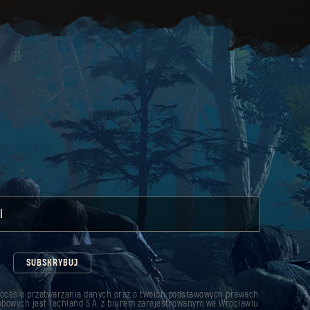
l
SUBSKRYBUJ
rocesie przetwarzania danych oraz o twoich podstawowych prawach.
bowych jest Techland S.A. z biurem zarejestrowanym we Wrocławiu.