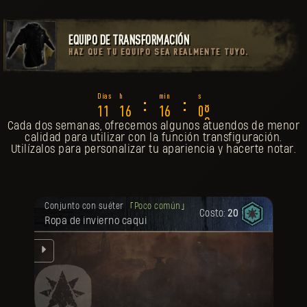
EQUIPO DE TRANSFORMACIÓN
HAZ QUE TU EQUIPO SEA REALMENTE TUYO.
4
:
:
1
1
1
6
1
6
0
5
Cada dos semanas, ofrecemos algunos atuendos de menor
calidad para utilizar con la función transfiguración.
Utilízalos para personalizar tu apariencia y hacerte notar.
Tu recompensa se desbloqueó.
Conjunto con suéter
Poco común
Costo:
20
Ropa de invierno caqui
se
l
que