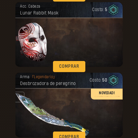
Tu recompensa se desbloqueó.
Acc. Cabeza
Costo:
5
Lunar Rabbit Mask
COMPRAR
Tu recompensa se desbloqueó.
Arma
Legendario
Costo:
50
Desbrozadora de peregrino
NOVEDAD!
COMPRAR