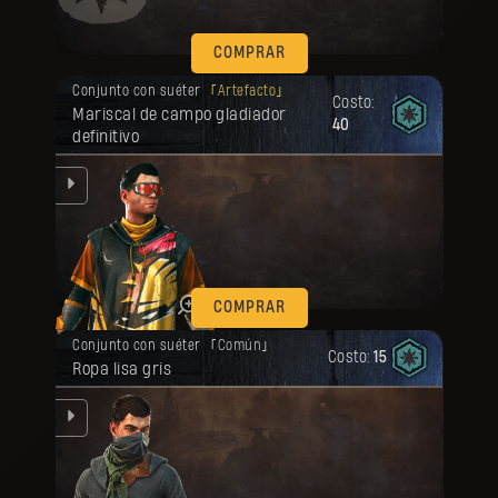
COMPRAR
Tu recompensa se desbloqueó.
Conjunto con suéter
Artefacto
Costo:
Mariscal de campo gladiador
40
definitivo
se
l
que
COMPRAR
Tu recompensa se desbloqueó.
Conjunto con suéter
Común
Costo:
15
Ropa lisa gris
se
l