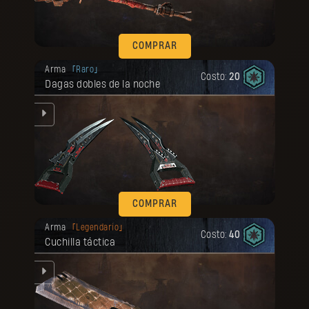
COMPRAR
Tu recompensa se desbloqueó.
Arma
Raro
Costo:
20
Dagas dobles de la noche
jo.
COMPRAR
Tu recompensa se desbloqueó.
Arma
Legendario
Costo:
40
Cuchilla táctica