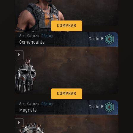
COMPRAR
Tu recompensa se desbloqueó.
Acc. Cabeza
Raro
Costo:
5
Comandante
one
COMPRAR
Tu recompensa se desbloqueó.
Acc. Cabeza
Raro
Costo:
5
Magnate
one