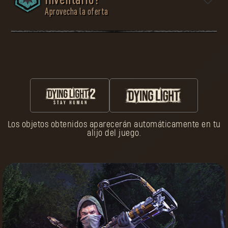
inventario?
Aprovecha la oferta
Sobrevivir es estar preparado. Muchos peregrinos
murieron muy pronto porque subestimaron los
peligros del páramo. No seas como ellos. En la armería,
encontrarás todo el equipamiento necesario para tu
travesía. Elige sabiamente, nada es gratis en este
mundo.
Los objetos obtenidos aparecerán automáticamente en tu
Sigue los pasos a continuación:
alijo del juego.
Personaliza tu
personaje
en Dying Light
Disfruta lo que es
tuyo
Avanza en los
Gasta fichas
rangos de
de peregrino
reputación
Compra equipo
Gana fichas de
exclusivo