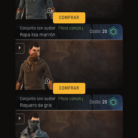
que
COMPRAR
Tu recompensa se desbloqueó.
Conjunto con suéter
Poco común
Costo:
20
Ropa lisa marrón
se
l
que
COMPRAR
Tu recompensa se desbloqueó.
Conjunto con suéter
Poco común
Costo:
20
Roquero de gris
se
l