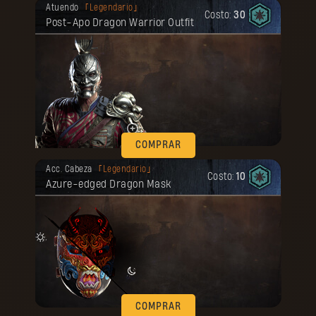
Tu recompensa se desbloqueó.
Atuendo
Legendario
Costo:
30
Post-Apo Dragon Warrior Outfit
COMPRAR
Tu recompensa se desbloqueó.
Acc. Cabeza
Legendario
Costo:
10
Azure-edged Dragon Mask
COMPRAR