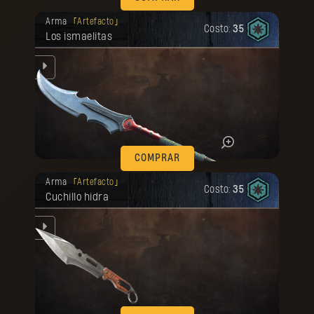
Tu recompensa se desbloqueó.
Arma
Artefacto
Costo:
35
Los ismaelitas
rma
COMPRAR
Tu recompensa se desbloqueó.
Arma
Artefacto
Costo:
35
Cuchillo hidra