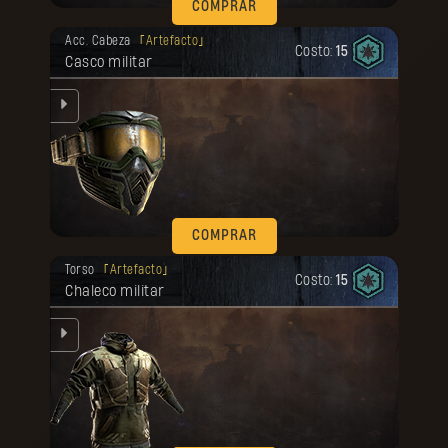
COMPRAR
Tu recompensa se desbloqueó.
Acc. Cabeza
Artefacto
Costo:
15
Casco militar
dos
COMPRAR
Tu recompensa se desbloqueó.
Torso
Artefacto
Costo:
15
Chaleco militar
na.