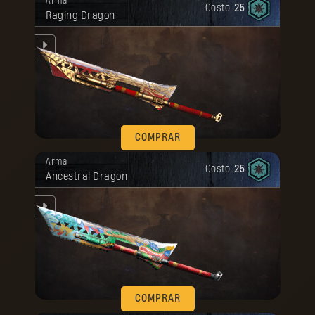
Arma
COMPRAR
Costo:
25
Raging Dragon
jo.
COMPRAR
Tu recompensa se desbloqueó.
Arma
Costo:
25
Ancestral Dragon
jo.
COMPRAR