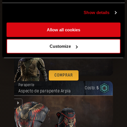
COMPRAR
Show details
Tu recompensa se desbloqueó.
Lote
Artefacto
Costo:
Atuendo militar + Armadura por
80
Allow all cookies
equipo
sa.
Customize
os
COMPRAR
Tu recompensa se desbloqueó.
Parapente
Costo:
5
Aspecto de parapente Arpía