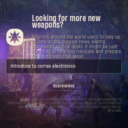
Looking for more new
weapons?
Pilgrims around the world use it to stay up
to date on the biggest news, events,
updates or special deals. It might be just
the thing to help you navigate and prepare
for the threats that await.
Introduce tu correo electrónico
SUSCRIBIRSE
Aquí
puedes encontrar información sobre cómo procesamos tu
información personal, incluyendo tus derechos básicos. La entidad que
posee tus datos es Techland S.A., cuya oficina está registrada en
Wrocław.