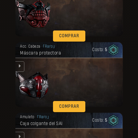
COMPRAR
Tu recompensa se desbloqueó.
Acc. Cabeza
Raro
Costo:
5
Máscara protectora
la.
COMPRAR
Tu recompensa se desbloqueó.
Amuleto
Raro
Costo:
5
Caja colgante del SAI