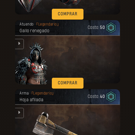
COMPRAR
Tu recompensa se desbloqueó.
Atuendo
Legendario
Costo:
50
Gallo renegado
on
COMPRAR
Tu recompensa se desbloqueó.
Arma
Legendario
Costo:
40
Hoja afilada
n