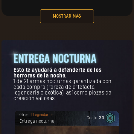
Costo:
15
Guantes del primer peregrino
MOSTRAR MÁS
a
ENTREGA NOCTURNA
COMPRAR
Tu recompensa se desbloqueó.
Acc. Cabeza
Legendario
Esto te ayudará a defenderte de los
Costo:
25
Gorro del primer peregrino
horrores de la noche.
1 de 21 armas nocturnas garantizada con
cada compra (rareza de artefacto,
o
legendaria o exótica), así como piezas de
s
creación valiosas.
Tu recompensa se desbloqueó.
Otros
Legendario
Costo:
30
¡Recuerda: este objeto se puede comprar
Entrega nocturna
múltiples veces!
COMPRAR
Tu recompensa se desbloqueó.