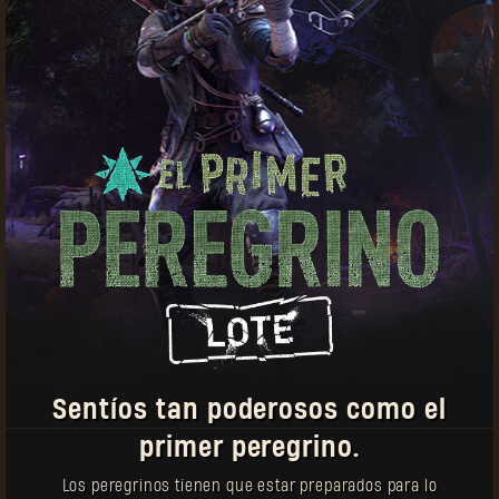
peregrino
Cosas que vale la pena recordar:
Las fichas de peregrino se pueden usar para
comprar equipo tanto en Dying Light como Dying
Light 2: Stay Human.
Regularmente llegarán nuevos objetos.
Los objetos con este ícono se pueden comprar
múltiples veces.
Cada arma viene con un diseño único que
puedes canjear por separado en tu alijo del
juego.
Sentíos tan poderosos como el
primer peregrino.
Los peregrinos tienen que estar preparados para lo