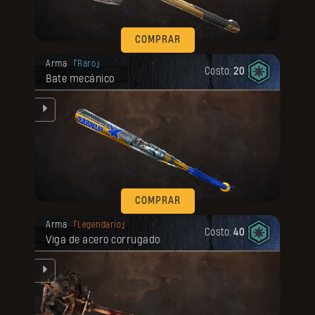
COMPRAR
Tu recompensa se desbloqueó.
Arma
Raro
Costo:
20
Bate mecánico
jo.
COMPRAR
Tu recompensa se desbloqueó.
Arma
Legendario
Costo:
40
Viga de acero corrugado
or
te