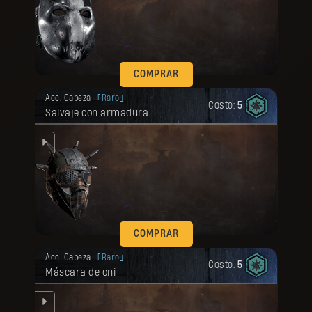
COMPRAR
Tu recompensa se desbloqueó.
Acc. Cabeza
Raro
Costo:
5
Salvaje con armadura
nte
COMPRAR
Tu recompensa se desbloqueó.
Acc. Cabeza
Raro
Costo:
5
Máscara de oni