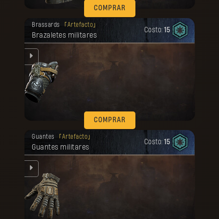
COMPRAR
Tu recompensa se desbloqueó.
Brassards
Artefacto
Costo:
15
Brazaletes militares
d.
dos
COMPRAR
Tu recompensa se desbloqueó.
Guantes
Artefacto
Costo:
15
Guantes militares
on