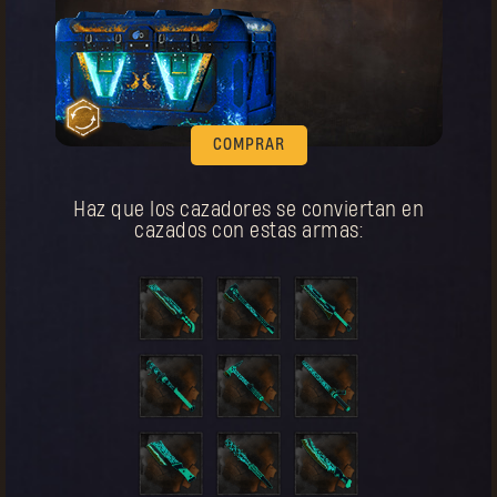
Calzado
Legendario
Costo:
15
Botas del primer peregrino
.
COMPRAR
Haz que los cazadores se conviertan en
COMPRAR
cazados con estas armas:
Tu recompensa se desbloqueó.
Pantalones
Legendario
Costo:
15
Pantalones del primer peregrino
e
COMPRAR