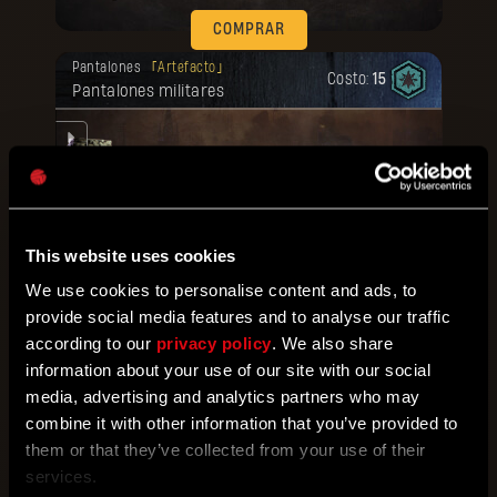
COMPRAR
Tu recompensa se desbloqueó.
Pantalones
Artefacto
Costo:
15
Pantalones militares
te.
This website uses cookies
COMPRAR
We use cookies to personalise content and ads, to
Tu recompensa se desbloqueó.
provide social media features and to analyse our traffic
Calzado
Artefacto
Costo:
15
according to our
privacy policy
. We also share
Botas militares
information about your use of our site with our social
media, advertising and analytics partners who may
combine it with other information that you’ve provided to
dos
them or that they’ve collected from your use of their
services.