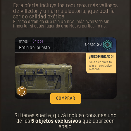
Esta oferta incluye los recursos más valiosos
Tu recompensa se desbloqueó.
Atuendo
Legendario
de Villedor y un arma aleatoria, ¡que podría
Costo:
60
Atuendo del primer peregrino
ser de calidad exótica!
El arma obtenida subirá a un nivel más avanzado sin
importar si estás jugando una Nueva partida+ o no.
de
Tu recompensa se desbloqueó.
Otros
Único
Costo:
20
¡Recuerda: este objeto se puede comprar
Botín del puesto
múltiples veces!
¡RECOMENDADO!
Take a chance to
COMPRAR
win an exclusive
weapon.
Tu recompensa se desbloqueó.
Amuleto
Artefacto
Costo:
20
Amuleto del primer peregrino
d
COMPRAR
Si tienes suerte, quizá incluso consigas uno
de los
5 objetos exclusivos
que aparecen
abajo.